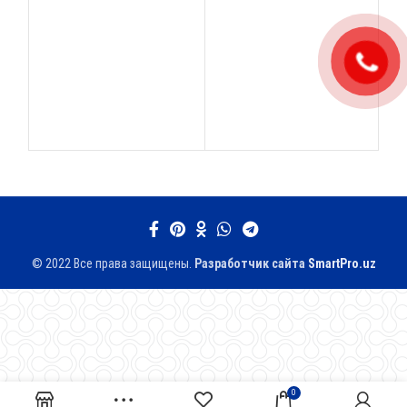
Т
фи
© 2022 Все права защищены.
Разработчик сайтa
SmartPro.uz
0