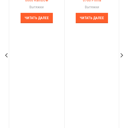
Вытяжки
Вытяжки
р
ЧИТАТЬ ДАЛЕЕ
ЧИТАТЬ ДАЛЕЕ
пе
ф
В
,
к
п
ра