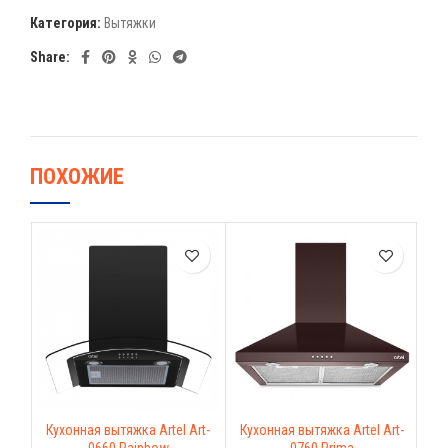
Категория:
Вытяжки
Share:
ПОХОЖИЕ
Кухонная вытяжка Artel Art-
Кухонная вытяжка Artel Art-
Ци
0660 Rainbow
0760 Prima