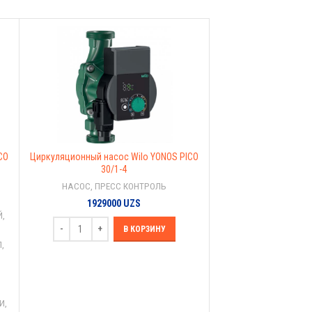
CO
Циркуляционный насос Wilo YONOS PICO
30/1-4
НАСОС, ПРЕСС КОНТРОЛЬ
1929000
UZS
Й
,
В КОРЗИНУ
Л
,
И
,