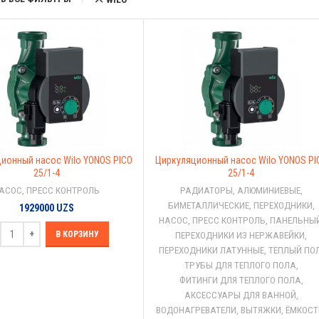
ионный насос Wilo YONOS PICO
Циркуляционный насос Wilo YONOS PI
25/1-4
25/1-4
АСОС, ПРЕСС КОНТРОЛЬ
РАДИАТОРЫ
,
АЛЮМИНИЕВЫЕ
,
БИМЕТАЛЛИЧЕСКИЕ
,
ПЕРЕХОДНИКИ
,
1929000
UZS
НАСОС, ПРЕСС КОНТРОЛЬ
,
ПАНЕЛЬНЫ
В КОРЗИНУ
ПЕРЕХОДНИКИ ИЗ НЕРЖАВЕЙКИ
,
ПЕРЕХОДНИКИ ЛАТУННЫЕ
,
ТЕПЛЫЙ ПО
ТРУБЫ ДЛЯ ТЕПЛОГО ПОЛА
,
ФИТИНГИ ДЛЯ ТЕПЛОГО ПОЛА
,
АКСЕССУАРЫ ДЛЯ ВАННОЙ
,
ВОДОНАГРЕВАТЕЛИ
,
ВЫТЯЖКИ
,
ЁМКОСТ