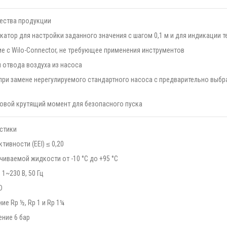
ества продукции
атор для настройки заданного значения с шагом 0,1 м и для индикации
 с Wilo-Connector, не требующее применения инструментов
 отвода воздуха из насоса
при замене нерегулируемого стандартного насоса с предварительно выбр
овой крутящий момент для безопасного пуска
стики
ивности (EEI) ≤ 0,20
чиваемой жидкости от -10 °C до +95 °C
1~230 В, 50 Гц
D
е Rp ½, Rp 1 и Rp 1¼
ение 6 бар