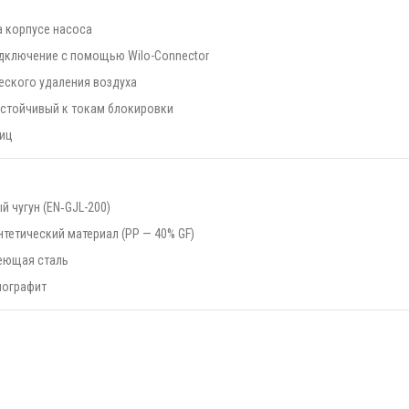
а корпусе насоса
дключение с помощью Wilo-Connector
еского удаления воздуха
устойчивый к токам блокировки
тиц
й чугун (EN‐GJL-200)
нтетический материал (PP — 40% GF)
еющая сталь
лографит