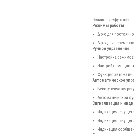
Оснащение/функции
Режимы работы
Δ p-c для постоянн
Δ p‐v для переменн
Ручное управление
Настройка режимов
Настройка мощности
Функция автоматич
Автоматическое упр
Бесступенчатая рег
Автоматической фу
Сигнализация и инди
Индикация текущего
Индикация текущего
Индикация сообщен