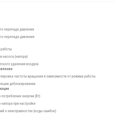
ого перепада давления
ого перепада давления
 работы
 насоса (напора)
еского удаления воздуха
авление
улировка частоты вращения в зависимости от режима работы
нкции деблокирования
кация
 потребления энергии (Вт)
 напора при настройке
ий о неисправностях (коды ошибок)