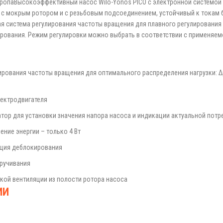
вропаВысокоэффективный насос Wilo-Yonos PICO с электронной системой
с мокрым ротором и с резьбовым подсоединением, устойчивый к токам 
я система регулирования частоты вращения для плавного регулирования 
рования. Режим регулировки можно выбрать в соответствии с применяе
рования частоты вращения для оптимального распределения нагрузки: Δp
лектродвигателя
ор для установки значения напора насоса и индикации актуальной потр
ние энергии – только 4 Вт
ция деблокирования
ручивания
кой вентиляции из полости ротора насоса
ИИ