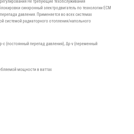
 регулирования Не требующие техобслуживания
блокировки синхронный электродвигатель по технологии ECM
перепада давления. Применяется во всех системах
мой системой радиаторного отопления/напольного
-c (постоянный перепад давления), Δp-v (переменный
ебляемой мощности в ваттах