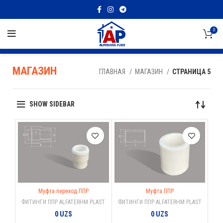
0
МАГАЗИН
ГЛАВНАЯ
МАГАЗИН
СТРАНИЦА 5
SHOW SIDEBAR
Муфта переход ППР
Муфта ППР
ФИТИНГИ ППР ALFATERHM PLAST
ФИТИНГИ ППР ALFATERHM PLAST
0
UZS
0
UZS