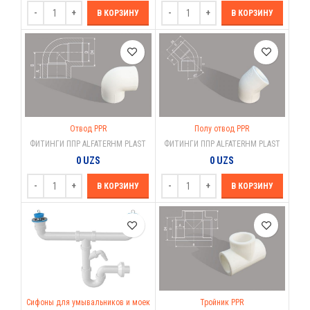
В КОРЗИНУ
В КОРЗИНУ
Отвод PPR
Полу отвод PPR
ФИТИНГИ ППР ALFATERHM PLAST
ФИТИНГИ ППР ALFATERHM PLAST
0
UZS
0
UZS
В КОРЗИНУ
В КОРЗИНУ
Сифоны для умывальников и моек
Тройник PPR