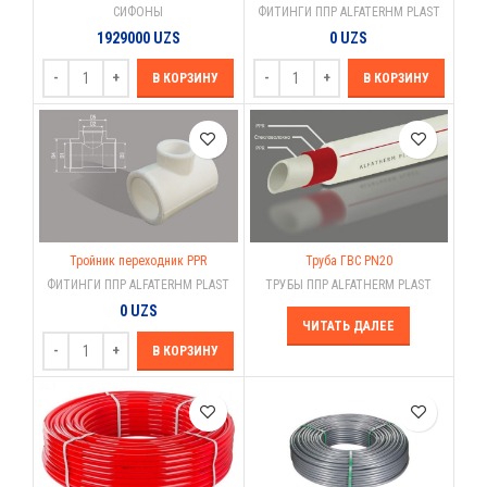
СИФОНЫ
ФИТИНГИ ППР ALFATERHM PLAST
1929000
UZS
0
UZS
В КОРЗИНУ
В КОРЗИНУ
Тройник переходник PPR
Труба ГВС PN20
ФИТИНГИ ППР ALFATERHM PLAST
ТРУБЫ ППР ALFATHERM PLAST
0
UZS
ЧИТАТЬ ДАЛЕЕ
В КОРЗИНУ